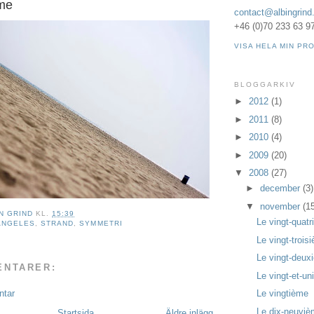
ème
contact@albingrind
+46 (0)70 233 63 9
VISA HELA MIN PRO
BLOGGARKIV
►
2012
(1)
►
2011
(8)
►
2010
(4)
►
2009
(20)
▼
2008
(27)
►
december
(3)
▼
november
(1
N GRIND
KL.
15:39
Le vingt-quat
ANGELES
,
STRAND
,
SYMMETRI
Le vingt-trois
Le vingt-deux
ENTARER:
Le vingt-et-u
ntar
Le vingtième
Le dix-neuvi
Startsida
Äldre inlägg