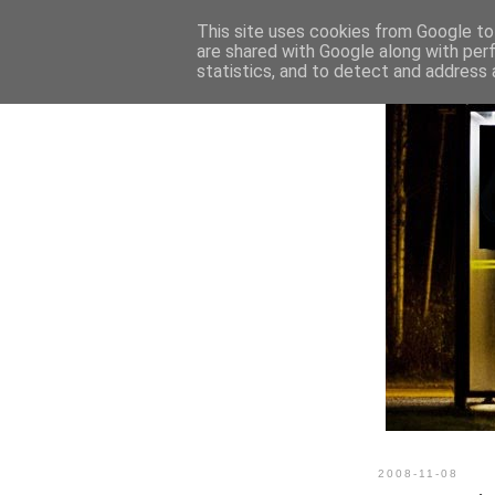
This site uses cookies from Google to 
are shared with Google along with per
statistics, and to detect and address 
2008-11-08