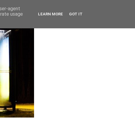
user-agent
erate usage
LEARN MORE
GOT IT