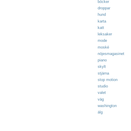
böcker
droppar
hund
karta
katt
leksaker
mode
moské
nöjesmagasinet
piano
skylt
stjärna
stop motion
studio
valet
väg
washington
älg