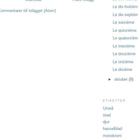
Le dix-huitiè
ommentarer till inlägget (Atom)
Le dix-septiè
Le seizième
Le quinzième
Le quatorziè
Le treizième
Le douzième
Le onzième
Le dixième
►
oktober
(9)
ETIKETTER
Umeå
stad
djur
hasselblad
monokrom