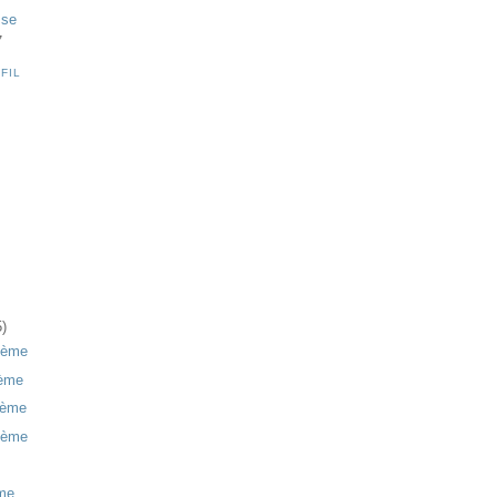
.se
7
FIL
5)
rième
ième
ième
nième
ème